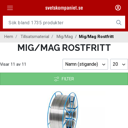
Maskiner
Tillsatsmaterial
Hem
Tillsatsmaterial
Mig/Mag
Mig/Mag Rostfritt
Slangpaket
MIG/MAG ROSTFRITT
Personligt skydd
Namn (stigande)
20
Visar
11
av
11
Kap/Slip
Verktyg
FILTER
Gasutrustning
Kontakt