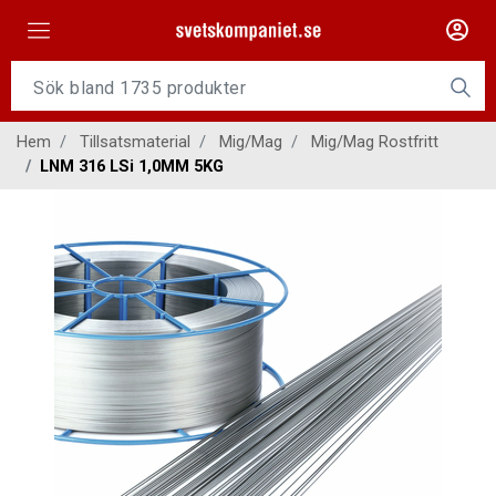
Maskiner
Tillsatsmaterial
Hem
Tillsatsmaterial
Mig/Mag
Mig/Mag Rostfritt
Slangpaket
LNM 316 LSi 1,0MM 5KG
Personligt skydd
Kap/Slip
Verktyg
Gasutrustning
Kontakt