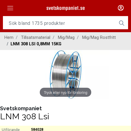
Maskiner
Tillsatsmaterial
Hem
Tillsatsmaterial
Mig/Mag
Mig/Mag Rostfritt
Slangpaket
LNM 308 LSI 0,8MM 15KG
Personligt skydd
Kap/Slip
Verktyg
Tryck eller nyp för förstoring
Gasutrustning
Kontakt
Svetskompaniet
LNM 308 Lsi
584028