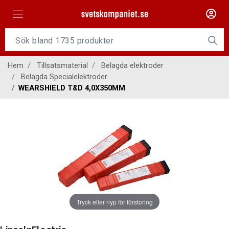
Maskiner
Tillsatsmaterial
Hem
Tillsatsmaterial
Belagda elektroder
Slangpaket
Belagda Specialelektroder
WEARSHIELD T&D 4,0X350MM
Personligt skydd
Kap/Slip
Verktyg
Gasutrustning
Kontakt
Tryck eller nyp för förstoring