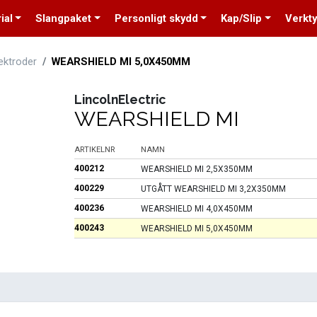
ial
Slangpaket
Personligt skydd
Kap/Slip
Verkt
ektroder
WEARSHIELD MI 5,0X450MM
LincolnElectric
WEARSHIELD MI
ARTIKELNR
NAMN
400212
WEARSHIELD MI 2,5X350MM
400229
UTGÅTT WEARSHIELD MI 3,2X350MM
400236
WEARSHIELD MI 4,0X450MM
400243
WEARSHIELD MI 5,0X450MM