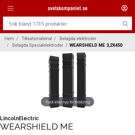
Maskiner
Tillsatsmaterial
Hem
Tillsatsmaterial
Belagda elektroder
Slangpaket
Belagda Specialelektroder
WEARSHIELD ME 3,2X450
Personligt skydd
Kap/Slip
Verktyg
Gasutrustning
Tryck eller nyp för förstoring
Kontakt
LincolnElectric
WEARSHIELD ME