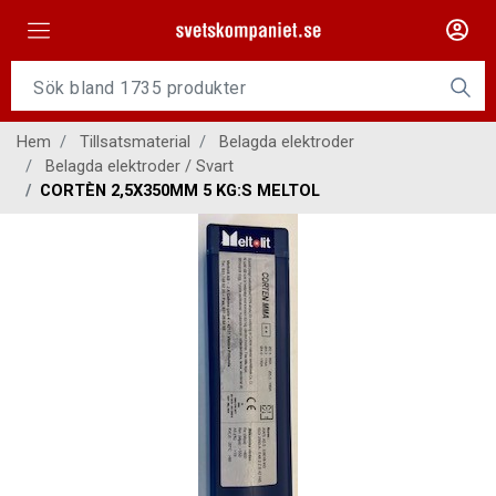
Maskiner
Tillsatsmaterial
Hem
Tillsatsmaterial
Belagda elektroder
Slangpaket
Belagda elektroder / Svart
CORTÈN 2,5X350MM 5 KG:S MELTOL
Personligt skydd
Kap/Slip
Verktyg
Gasutrustning
Kontakt