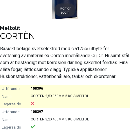
Rör för
zoom
Meltolit
CORTÈN
Basiskt belagd svetselektrod med c:a125% utbyte för
svetsning av material ex Corten innehållande Cu, Cr, Ni samt stål
som är beständigt mot korrosion där hög säkerhet fordras. Fina
släta fogar, lättlossande slagg. Typiska applikationer:
Huskonstruktioner, vattenbehållare, tankar och skorstenar.
108396
CORTÈN 2,5X350MM 5 KG:S MELTOL
108397
CORTÈN 3,2X450MM 5 KG:S MELTOL