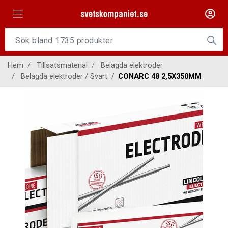
Maskiner
Tillsatsmaterial
Hem
Tillsatsmaterial
Belagda elektroder
Slangpaket
Belagda elektroder / Svart
CONARC 48 2,5X350MM
Personligt skydd
Kap/Slip
Verktyg
Gasutrustning
Kontakt