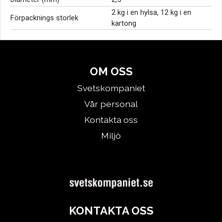
2 kg i en hylsa, 12 kg i en
Förpacknings storlek
kartong
OM OSS
Svetskompaniet
Vår personal
Kontakta oss
Miljö
KONTAKTA OSS