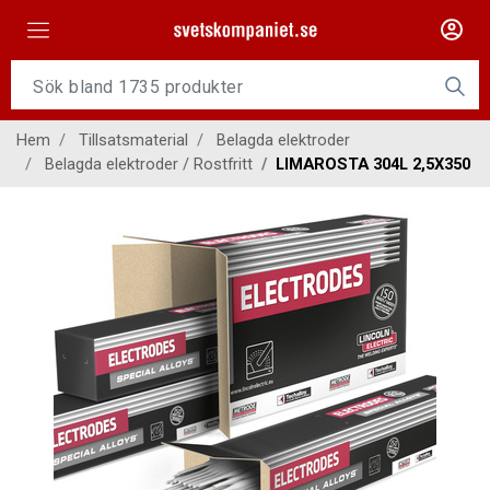
Maskiner
Tillsatsmaterial
Hem
Tillsatsmaterial
Belagda elektroder
Slangpaket
Belagda elektroder / Rostfritt
LIMAROSTA 304L 2,5X350
Personligt skydd
Kap/Slip
Verktyg
Gasutrustning
Kontakt