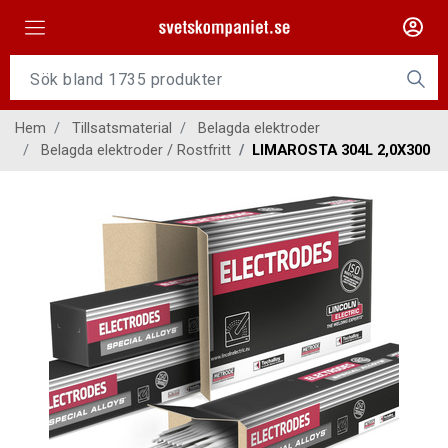
Maskiner
Tillsatsmaterial
Hem
Tillsatsmaterial
Belagda elektroder
Slangpaket
Belagda elektroder / Rostfritt
LIMAROSTA 304L 2,0X300
Personligt skydd
Kap/Slip
Verktyg
Gasutrustning
Kontakt