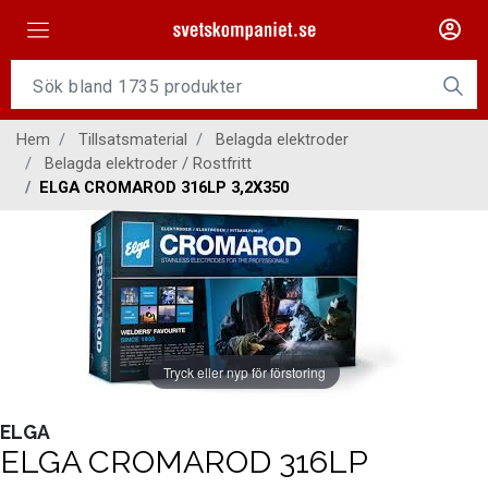
Maskiner
Tillsatsmaterial
Hem
Tillsatsmaterial
Belagda elektroder
Slangpaket
Belagda elektroder / Rostfritt
ELGA CROMAROD 316LP 3,2X350
Personligt skydd
Kap/Slip
Verktyg
Gasutrustning
Tryck eller nyp för förstoring
Kontakt
ELGA
ELGA CROMAROD 316LP