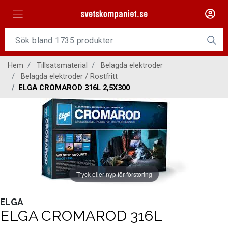
Maskiner
Tillsatsmaterial
Hem
Tillsatsmaterial
Belagda elektroder
Slangpaket
Belagda elektroder / Rostfritt
ELGA CROMAROD 316L 2,5X300
Personligt skydd
Kap/Slip
Verktyg
Gasutrustning
Tryck eller nyp för förstoring
Kontakt
ELGA
ELGA CROMAROD 316L