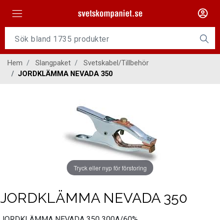
Maskiner
Tillsatsmaterial
Hem
Slangpaket
Svetskabel/Tillbehör
Slangpaket
JORDKLÄMMA NEVADA 350
Personligt skydd
Kap/Slip
Verktyg
Gasutrustning
Tryck eller nyp för förstoring
Kontakt
JORDKLÄMMA NEVADA 350
JORDKLÄMMA NEVADA 350 300A/60%