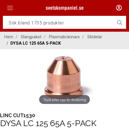
Maskiner
Tillsatsmaterial
Hem
Slangpaket
Plasmabrännare
Slitdelar
Slangpaket
DYSA LC 125 65A 5-PACK
Personligt skydd
Kap/Slip
Verktyg
Gasutrustning
Tryck eller nyp för förstoring
Kontakt
LINC CUT1530
DYSA LC 125 65A 5-PACK