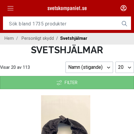
Maskiner
Tillsatsmaterial
Hem
Personligt skydd
Svetshjälmar
Slangpaket
SVETSHJÄLMAR
Personligt skydd
Namn (stigande)
20
Visar
20
av
113
Kap/Slip
Verktyg
FILTER
Gasutrustning
Kontakt