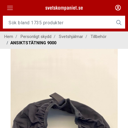
Maskiner
Tillsatsmaterial
Hem
Personligt skydd
Svetshjälmar
Tillbehör
Slangpaket
ANSIKTSTÄTNING 9000
Personligt skydd
Kap/Slip
Verktyg
Gasutrustning
Kontakt