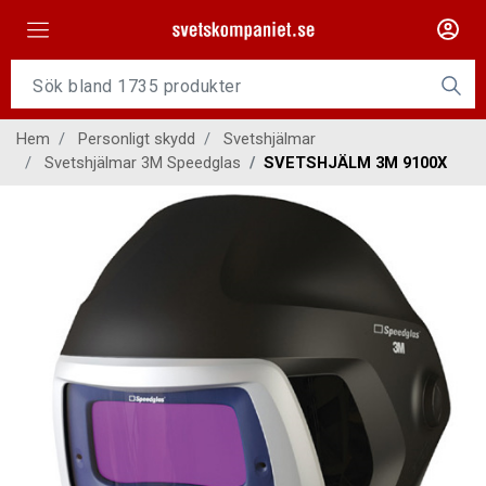
Maskiner
Tillsatsmaterial
Hem
Personligt skydd
Svetshjälmar
Slangpaket
Svetshjälmar 3M Speedglas
SVETSHJÄLM 3M 9100X
Personligt skydd
Kap/Slip
Verktyg
Gasutrustning
Kontakt