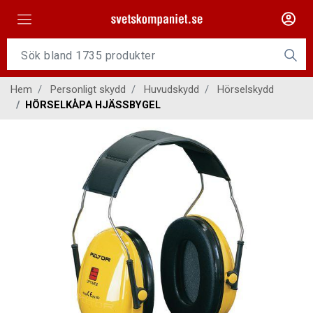
Maskiner
Tillsatsmaterial
Hem
Personligt skydd
Huvudskydd
Hörselskydd
Slangpaket
HÖRSELKÅPA HJÄSSBYGEL
Personligt skydd
Kap/Slip
Verktyg
Gasutrustning
Kontakt