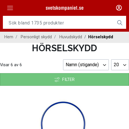
Maskiner
Tillsatsmaterial
Hem
Personligt skydd
Huvudskydd
Hörselskydd
Slangpaket
HÖRSELSKYDD
Personligt skydd
Namn (stigande)
20
Visar
6
av
6
Kap/Slip
Verktyg
FILTER
Gasutrustning
Kontakt