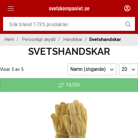
Maskiner
Tillsatsmaterial
Hem
Personligt skydd
Handskar
Svetshandskar
Slangpaket
SVETSHANDSKAR
Personligt skydd
Namn (stigande)
20
Visar
5
av
5
Kap/Slip
Verktyg
FILTER
Gasutrustning
Kontakt