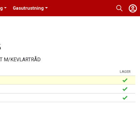
yg
Gasutrustning
5
T M/KEVLARTRÅD
LAGER