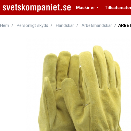
Maskiner
Tillsatsmater
Hem
Personligt skydd
Handskar
Arbetshandskar
ARBE