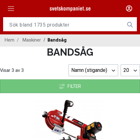
Maskiner
Tillsatsmaterial
Hem
Maskiner
Bandsåg
Slangpaket
BANDSÅG
Personligt skydd
Namn (stigande)
20
Visar
3
av
3
Kap/Slip
Verktyg
FILTER
Gasutrustning
Kontakt