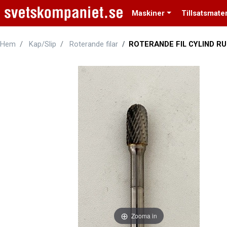
Maskiner
Tillsatsmater
Hem
Kap/Slip
Roterande filar
ROTERANDE FIL CYLIND R
Zooma in