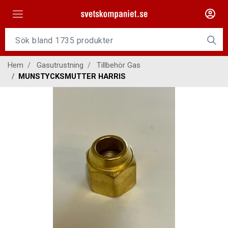
Maskiner
Tillsatsmaterial
Hem
Gasutrustning
Tillbehör Gas
Slangpaket
MUNSTYCKSMUTTER HARRIS
Personligt skydd
Kap/Slip
Verktyg
Gasutrustning
Kontakt