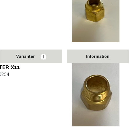
Varianter
Information
1
ER X11
30254