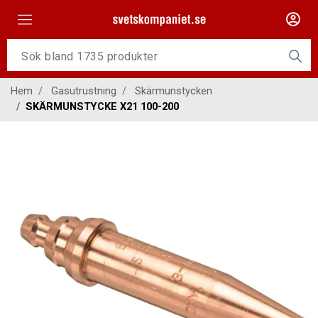
Maskiner
Tillsatsmaterial
Hem
Gasutrustning
Skärmunstycken
Slangpaket
SKÄRMUNSTYCKE X21 100-200
Personligt skydd
Kap/Slip
Verktyg
Gasutrustning
Kontakt