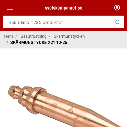
Maskiner
Tillsatsmaterial
Hem
Gasutrustning
Skärmunstycken
Slangpaket
SKÄRMUNSTYCKE X21 10-25
Personligt skydd
Kap/Slip
Verktyg
Gasutrustning
Kontakt