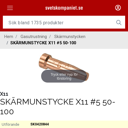
Maskiner
Tillsatsmaterial
Hem
Gasutrustning
Skärmunstycken
Slangpaket
SKÄRMUNSTYCKE X11 #5 50-100
Personligt skydd
Kap/Slip
Tryck eller nyp för
Verktyg
förstoring
Gasutrustning
X11
SKÄRMUNSTYCKE X11 #5 50-
Kontakt
100
SK0420844