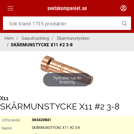
Maskiner
Tillsatsmaterial
Hem
Gasutrustning
Skärmunstycken
Slangpaket
SKÄRMUNSTYCKE X11 #2 3-8
Personligt skydd
Kap/Slip
Tryck eller nyp för
Verktyg
förstoring
Gasutrustning
X11
SKÄRMUNSTYCKE X11 #2 3-8
Kontakt
SK0420841
SKÄRMUNSTYCKE X11 #2 3-8